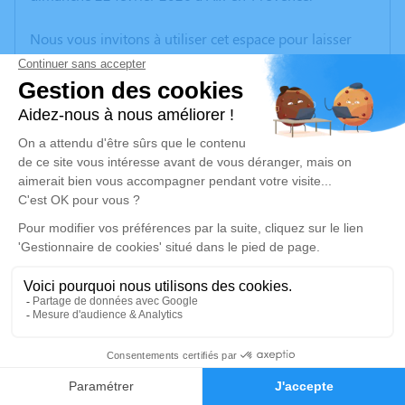
Nous vous invitons à utiliser cet espace pour laisser
vos condoléances, partager des photos souvenirs, une
anecdote ou exprimer vos pensées à travers des
poèmes ou des textes. Cet endroit est un lieu
d'expression dédié à honorer la mémoire d’Yvette
ALFANO.
Un service de plantation d’arbre hommage est
disponible ici
.
Je rends hommage
Crémation
vendredi 27 février 2026 à 09h30
20
Crématorium de Provence et Parc Mémorial
de Provence d'Aix-en-Provence
Faire-part
Hommages
2370, Rue Claude Nicolas Ledoux