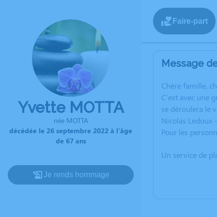
Faire-part
Message de 
C
hère famille, c
C'est avec une 
Yvette MOTTA
se déroulera le
Nicolas Ledoux 
née MOTTA
décédée le 26 septembre 2022 à l'âge
Pour les personn
de 67 ans
Un service de p
Je rends hommage