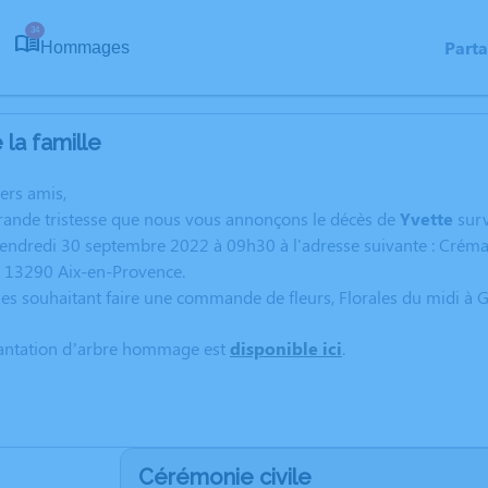
34
Part
Hommages
la famille
hers amis,
grande tristesse que nous vous annonçons le décès de
Yvette
sur
 vendredi 30 septembre 2022 à 09h30 à l'adresse suivante : Cré
- 13290 Aix-en-Provence.
es souhaitant faire une commande de fleurs, Florales du midi à G
lantation d’arbre hommage est
disponible ici
.
Cérémonie civile