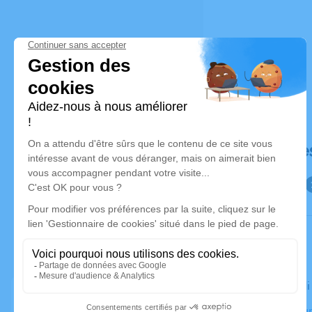
Déroulé de
Le vendred
Crématorium