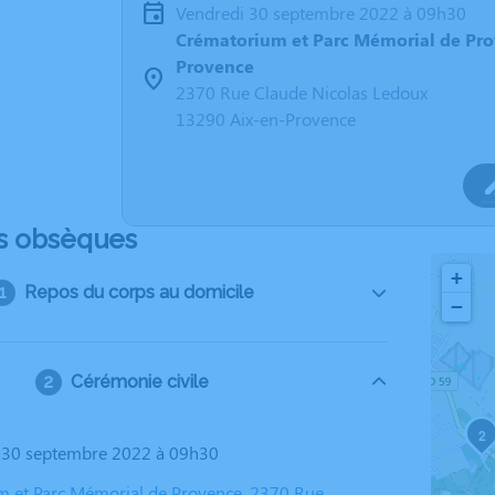
vendredi 30 septembre 2022 à 09h30
Crématorium et Parc Mémorial de Pro
Provence
2370 Rue Claude Nicolas Ledoux
13290 Aix-en-Provence
s obsèques
+
Repos du corps au domicile
−
Cérémonie civile
1
2
i 30 septembre 2022 à 09h30
 et Parc Mémorial de Provence, 2370 Rue