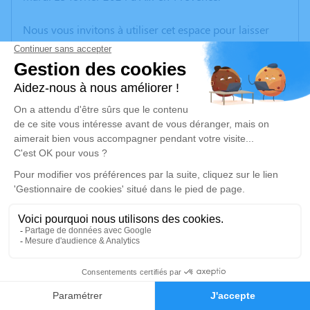
Nous vous invitons à utiliser cet espace pour laisser
vos condoléances, partager des photos souvenirs, une
anecdote ou exprimer vos pensées à travers des
poèmes ou des textes. Cet endroit est un lieu
d'expression dédié à honorer la mémoire d’Yvonne
LEYOUDEC.
Un service de plantation d’arbre hommage est
disponible ici
.
Je rends hommage
Cérémonie religieuse
mardi 20 février 2024 à 14h30
11
Notre Dame de la Seds d'Aix-en-Provence
32 Avenue Jean Dalmas
Faire-part
Hommages
13090 Aix-en-Provence