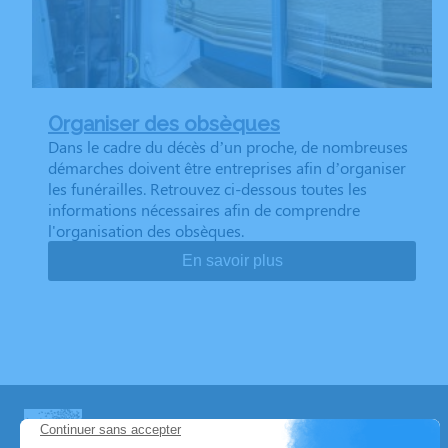
Organiser des obsèques
Dans le cadre du décès d’un proche, de nombreuses
démarches doivent être entreprises afin d’organiser
les funérailles. Retrouvez ci-dessous toutes les
informations nécessaires afin de comprendre
l'organisation des obsèques.
En savoir plus