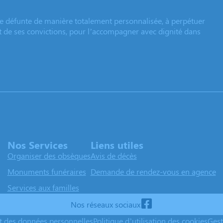
e défunte de manière totalement personnalisée, à perpétuer
et de ses convictions, pour l’accompagner avec dignité dans
Nos Services
Liens utiles
Organiser des obsèques
Avis de décès
Monuments funéraires
Demande de rendez-vous en agence
Services aux familles
Nos réseaux sociaux
nt des données personnelles
Politique d’utilisation des cookies
Gest