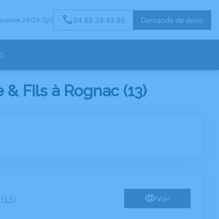
04 88 29 43 86
Demande de devis
anence 24/24 7j/7
S
 Fils à Rognac (13)
Voir
(13)