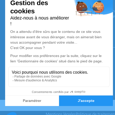
Pompes Funèbres Dumas Père & Fils
Nos équipes vous aident à honorer la mémoire de la personn
son souvenir dans le respect de ses volontés, de ses valeurs 
son dernier voyage.
Notre agence
Pompes Funèbres Dumas Père et Fils
04 65 66 26 95
pf.familiale.dumas@gmail.com
18 Rue Jules Ferry - 13120 - Gardanne
5/5 - 344 avis
Mentions légales
Politique de traiteme