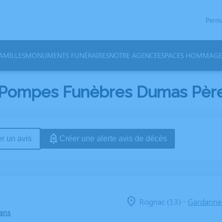
Perm
AMILLES
MONUMENTS FUNÉRAIRES
NOTRE AGENCE
ESPACES HOMMAGE
 Pompes Funèbres Dumas Père &
r un avis
Créer une alerte avis de décès
-
Rognac (13)
Gardanne 
 ans