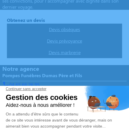
ses convictions, pour l’accompagner avec dignité dans son
dernier voyage.
Obtenez un devis
Devis obsèques
Devis prévoyance
Devis marbrerie
Notre agence
Pompes Funèbres Dumas Père et Fils
04 65 66 26 95
pf.familiale.dumas@gmail.com
18 Rue Jules Ferry – 13120 – Gardanne
5/5 – 344 avis
Nos Services
Liens utiles
Organiser des obsèques
Avis de décès
Monuments funéraires
Demande de rendez-vous en