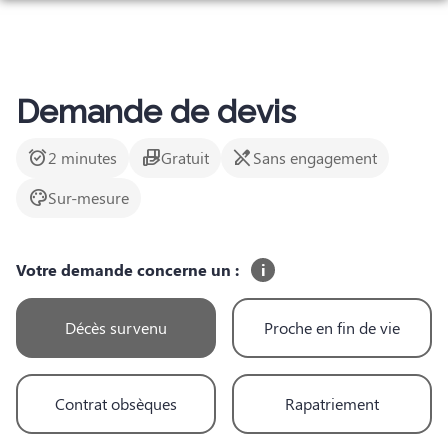
Aller
ORGANISER DES OBSÈQUES
au
contenu
PRÉVOIR SES OBSÈQUES
SERVICES AUX FAMILLES
Demande de devis
MONUMENTS FUNÉRAIRES
alarm_on
hand_package
edit_off
2 minutes
Gratuit
Sans engagement
NOTRE AGENCE
palette
Sur-mesure
ESPACES HOMMAGES
Votre demande concerne un :
i
Décès survenu
Proche en fin de vie
Contrat obsèques
Rapatriement