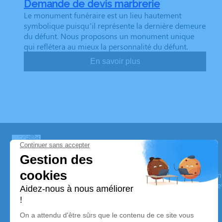
Demande de devis marbrerie
Le monument funéraire est un lieu hautement
symbolique puisqu’il représente la dernière demeure
du défunt. Nous proposons un monument unique
qui reflétera au mieux la personnalité du défunt.
En savoir plus
Pompes Funèbres Dumas Père & Fils
Nos équipes vous aident à honorer la mémoire de la personn
son souvenir dans le respect de ses volontés, de ses valeurs 
son dernier voyage.