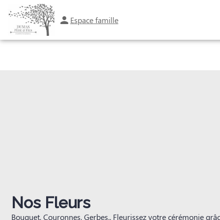
Aller
au
Espace famille
ORGANISER DES OBSÈQUES
PRÉVOIR SES OBSÈQUES
SERVICES AUX F
contenu
Nos Fleurs
Bouquet, Couronnes, Gerbes.. Fleurissez votre cérémonie grâ