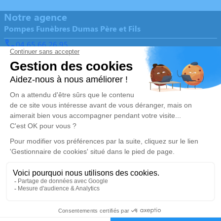
Notre agence
Pompes Funèbres Dumas Père et Fils
04 65 66 26 95
pf.familiale.dumas@gmail.com
18 Rue Jules Ferry – 13120 – Gardanne
5/5 – 344 avis
Nos Services
Liens utiles
Organiser des obsèques
Avis de décès
Monuments funéraires
Demande de rendez-vous en
agence
Services aux familles
Nos réseaux sociaux
Mentions légales
Politique de traitement des données personnelles
Politique d’utilisation des cookies
Gestionnaire de cookies
Zone d'intervention
04 88 29 43 86
Demande de devis