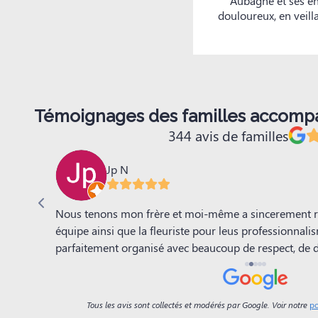
Aubagne et ses en
douloureux, en veill
Témoignages des familles accom
344 avis de familles
Jp N
moments
Nous tenons mon frère et moi-même a sincerement 
humanité
équipe ainsi que la fleuriste pour leus professionnalism
 Nous
parfaitement organisé avec beaucoup de respect, de d
illés
moments difficiles. Le discours au cimetière avec la 
 la salle
mémoires. Un grand merci.
 et
Tous les avis sont collectés et modérés par Google. Voir notre
po