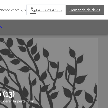
04 88 29 43 86
Demande de devis
anence 24/24 7j/7
S
(13)
 gérer la perte d’un