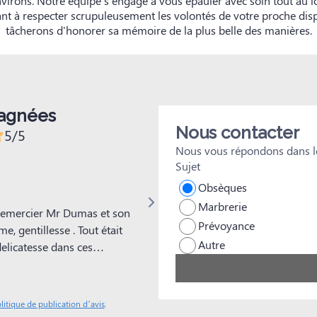
virons. Notre équipe s'engage à vous épauler avec soin tout au
ant à respecter scrupuleusement les volontés de votre proche di
tâcherons d'honorer sa mémoire de la plus belle des manières.
pagnées
Nous contacter
5/5
Nous vous répondons dans le
Sujet
Chantal Mulet
Obsèques
Marbrerie
remercier Mr Dumas et son
Nous tenions à exprimer notre pro
Prévoyance
e, gentillesse . Tout était
Funèbres de Benoît Dumas, ainsi qu
Autre
elicatesse dans ces
fleuriste Marion pour ses magnifi
décoration restera dans nos
ces moments si difficiles, de nou
humanité et un immense soutien, e
dernières volontés de mon père soi
litique de publication d’avis
.
dire au revoir dans la paix de son 