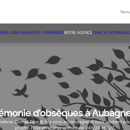
Perm
AMILLES
MONUMENTS FUNÉRAIRES
NOTRE AGENCE
ESPACES HOMMAGE
émonie d’obsèques à Aubagne 
èbres Dumas Père & Fils vous accompagne et vous soutient pour
proche. Prise en charge immédiate 24h/24 et 7j/7.