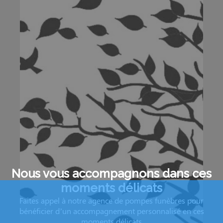
Nous vous accompagnons dans ces
moments délicats
Faites appel à notre agence de pompes funèbres pour
bénéficier d’un accompagnement personnalisé en ces
moments délicats