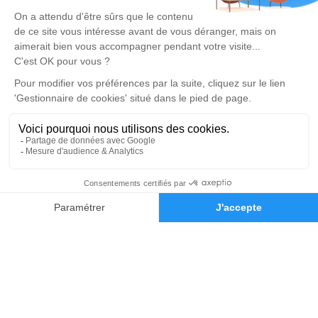
Devis marbrerie
Notre agence
Pompes Funèbres Dumas Père et Fils
04 65 66 26 95
pf.familiale.dumas@gmail.com
18 Rue Jules Ferry - 13120 - Gardanne
5/5 - 344 avis
Nos Services
Liens utiles
Organiser des obsèques
Avis de décès
Monuments funéraires
Demande de rendez-vous en
04 88 29 43 86
Demande de devis
agence
Services aux familles
Nos réseaux sociaux
Mentions légales
Politique de traitement des données personnelles
Politique d’utilisation des cookies
Gestionnaire de cookies