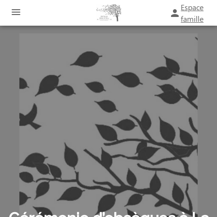
Espace
famille
ORGANISER DES OBSÈQUES
PRÉVOIR SES OBSÈQUES
SERVICES AUX FAMILLES
MONUMENTS FUNÉRAIRES
NOTRE AGENCE
ESPACES HOMMAGES