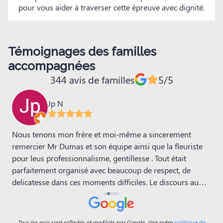
pour vous aider à traverser cette épreuve avec dignité.
Témoignages des familles
accompagnées
344 avis de familles
5/5
Jp N
Nous tenons mon frère et moi-même a sincerement
N
remercier Mr Dumas et son équipe ainsi que la fleuriste
l
pour leus professionnalisme, gentillesse . Tout était
q
parfaitement organisé avec beaucoup de respect, de
M
c
delicatesse dans ces moments difficiles. Le discours au
a
cimetière avec la décoration restera dans nos mémoires.
a
Un grand merci.
i
l
Tous les avis sont collectés et modérés par Google. Voir notre
politique de