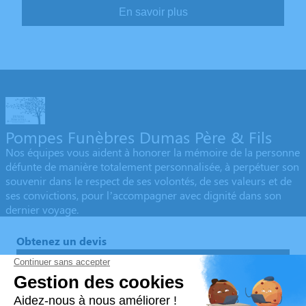
En savoir plus
Pompes Funèbres Dumas Père & Fils
Nos équipes vous aident à honorer la mémoire de la personne
défunte de manière totalement personnalisée, à perpétuer son
souvenir dans le respect de ses volontés, de ses valeurs et de
ses convictions, pour l’accompagner avec dignité dans son
dernier voyage.
Obtenez un devis
Devis obsèques
Devis prévoyance