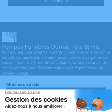
En savoir plus
Pompes Funèbres Dumas Père & Fils
Nos équipes vous aident à honorer la mémoire de la personne
défunte de manière totalement personnalisée, à perpétuer son
souvenir dans le respect de ses volontés, de ses valeurs et de
ses convictions, pour l’accompagner avec dignité dans son
dernier voyage.
Obtenez un devis
Devis obsèques
Devis prévoyance