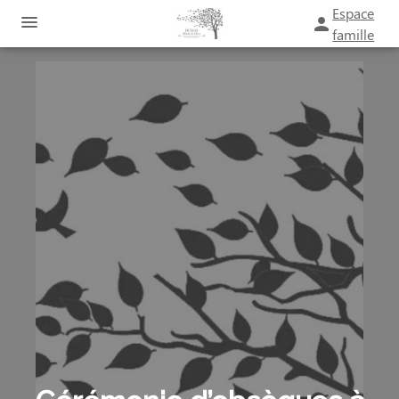
Espace
famille
ORGANISER DES OBSÈQUES
PRÉVOIR SES OBSÈQUES
SERVICES AUX FAMILLES
MONUMENTS FUNÉRAIRES
NOTRE AGENCE
ESPACES HOMMAGES