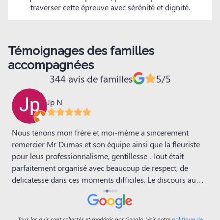
traverser cette épreuve avec sérénité et dignité.
Témoignages des familles
accompagnées
344 avis de familles
5/5
Jp N
Nous tenons mon frère et moi-même a sincerement
N
remercier Mr Dumas et son équipe ainsi que la fleuriste
l
pour leus professionnalisme, gentillesse . Tout était
q
parfaitement organisé avec beaucoup de respect, de
M
c
delicatesse dans ces moments difficiles. Le discours au
a
cimetière avec la décoration restera dans nos mémoires.
a
Un grand merci.
i
l
Tous les avis sont collectés et modérés par Google. Voir notre
politique de