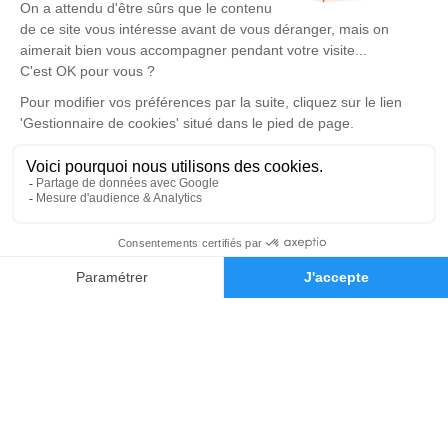
Devis marbrerie
Notre agence
Pompes Funèbres Dumas Père et Fils
04 65 66 26 95
pf.familiale.dumas@gmail.com
18 Rue Jules Ferry - 13120 - Gardanne
5/5 - 344 avis
Nos Services
Liens utiles
Organiser des obsèques
Avis de décès
Monuments funéraires
Demande de rendez-vous en
04 88 29 43 86
Demande de devis
agence
Services aux familles
Nos réseaux sociaux
Mentions légales
Politique de traitement des données personnelles
Politique d’utilisation des cookies
Gestionnaire de cookies