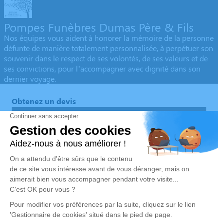
Pompes Funèbres Dumas Père & Fils
Nos équipes vous aident à honorer la mémoire de la personne
défunte de manière totalement personnalisée, à perpétuer son
souvenir dans le respect de ses volontés, de ses valeurs et de
ses convictions, pour l’accompagner avec dignité dans son
dernier voyage.
Obtenez un devis
Devis obsèques
Devis prévoyance
Devis marbrerie
Notre agence
Pompes Funèbres Dumas Père et Fils
04 65 66 26 95