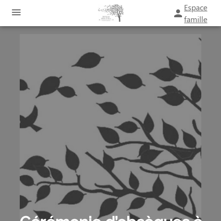
Espace
famille
ORGANISER DES OBSÈQUES
PRÉVOIR SES OBSÈQUES
SERVICES AUX FAMILLES
MONUMENTS FUNÉRAIRES
NOTRE AGENCE
ESPACES HOMMAGES