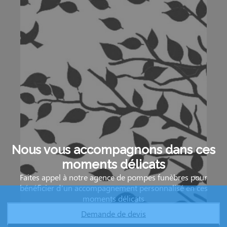
Nous vous accompagnons dans ces
moments délicats
Faites appel à notre agence de pompes funèbres pour
bénéficier d’un accompagnement personnalisé en ces
moments délicats
Demande de devis