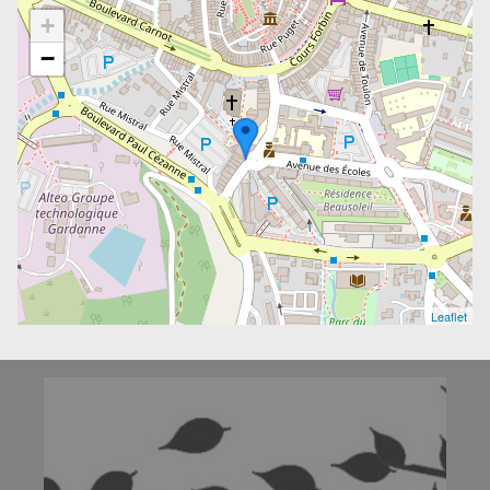
+
−
Leaflet