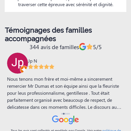
traverser cette épreuve avec sérénité et dignité.
Témoignages des familles
accompagnées
344 avis de familles
5/5
Jp N
Nous tenons mon frère et moi-même a sincerement
N
remercier Mr Dumas et son équipe ainsi que la fleuriste
l
pour leus professionnalisme, gentillesse . Tout était
q
parfaitement organisé avec beaucoup de respect, de
M
c
delicatesse dans ces moments difficiles. Le discours au
a
cimetière avec la décoration restera dans nos mémoires.
a
Un grand merci.
i
l
Tous les avis sont collectés et modérés par Google. Voir notre
politique de