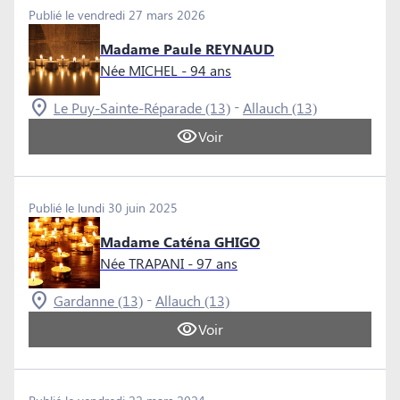
Publié le vendredi 27 mars 2026
Madame Paule REYNAUD
Née MICHEL
- 94 ans
-
Le Puy-Sainte-Réparade (13)
Allauch (13)
Voir
Publié le lundi 30 juin 2025
Madame Caténa GHIGO
Née TRAPANI
- 97 ans
-
Gardanne (13)
Allauch (13)
Voir