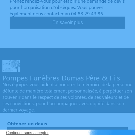
Prenez rendez-vous pour établir une demande de devis
pour l’organisation d’obsèques. Vous pouvez
également nous contacter au 04 88 29 43 86
En savoir plus
Pompes Funèbres Dumas Père & Fils
Nos équipes vous aident à honorer la mémoire de la personne
défunte de manière totalement personnalisée, à perpétuer son
souvenir dans le respect de ses volontés, de ses valeurs et de
ses convictions, pour l’accompagner avec dignité dans son
dernier voyage.
Obtenez un devis
Devis obsèques