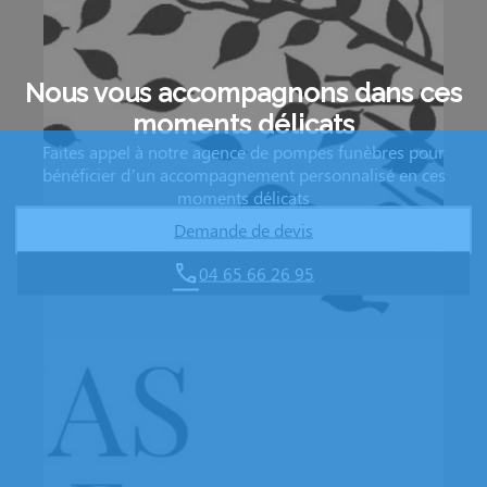
Nous vous accompagnons dans ces
moments délicats
Faites appel à notre agence de pompes funèbres pour
bénéficier d’un accompagnement personnalisé en ces
moments délicats
Demande de devis
04 65 66 26 95