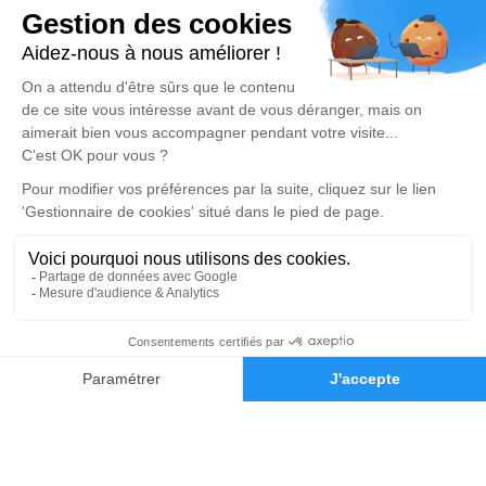
Devis prévoyance
Devis marbrerie
Notre agence
Pompes Funèbres Dumas Père et Fils
04 65 66 26 95
pf.familiale.dumas@gmail.com
18 Rue Jules Ferry - 13120 - Gardanne
5/5 - 344 avis
Nos Services
Liens utiles
Organiser des obsèques
Avis de décès
Monuments funéraires
Demande de rendez-vous en
04 88 29 43 86
Demande de devis
agence
Services aux familles
Nos réseaux sociaux
Mentions légales