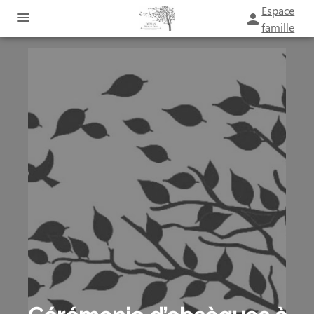
Espace
famille
ORGANISER DES OBSÈQUES
PRÉVOIR SES OBSÈQUES
SERVICES AUX FAMILLES
MONUMENTS FUNÉRAIRES
NOTRE AGENCE
ESPACES HOMMAGES