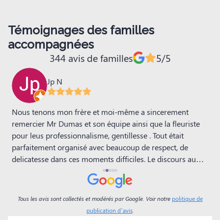
Témoignages des familles
accompagnées
344 avis de familles
5/5
Jp N
Nous tenons mon frère et moi-même a sincerement
N
remercier Mr Dumas et son équipe ainsi que la fleuriste
l
pour leus professionnalisme, gentillesse . Tout était
q
parfaitement organisé avec beaucoup de respect, de
M
c
delicatesse dans ces moments difficiles. Le discours au
a
cimetière avec la décoration restera dans nos mémoires.
a
Un grand merci.
i
l
Tous les avis sont collectés et modérés par Google. Voir notre
politique de
n
publication d’avis
.
s