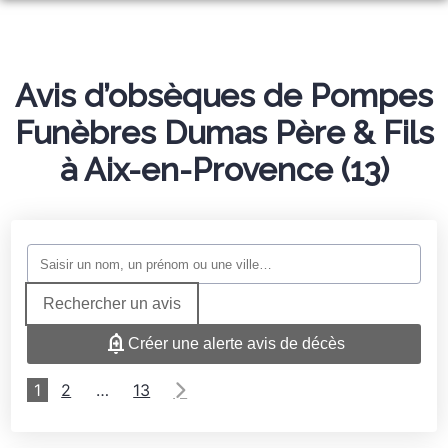
ORGANISER DES OBSÈQUES
PRÉVOIR SES OBSÈQUES
Avis d’obsèques de Pompes
SERVICES AUX FAMILLES
Funèbres Dumas Père & Fils
MONUMENTS FUNÉRAIRES
à Aix-en-Provence (13)
NOTRE AGENCE
ESPACES HOMMAGES
Rechercher un avis
Créer une alerte avis de décès
1
2
…
13