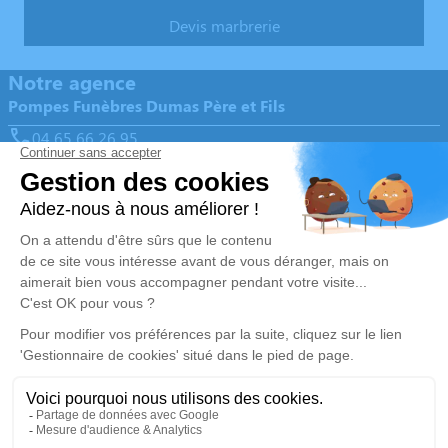
Devis marbrerie
Notre agence
Pompes Funèbres Dumas Père et Fils
04 65 66 26 95
pf.familiale.dumas@gmail.com
18 Rue Jules Ferry - 13120 - Gardanne
5/5 - 344 avis
Nos Services
Liens utiles
Organiser des obsèques
Avis de décès
Monuments funéraires
Demande de rendez-vous en
agence
Services aux familles
Nos réseaux sociaux
Mentions légales
Politique de traitement des données personnelles
Politique d’utilisation des cookies