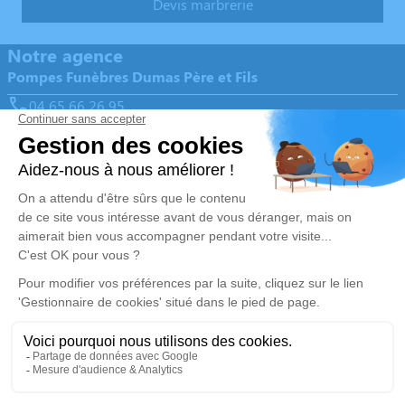
Devis marbrerie
Notre agence
Pompes Funèbres Dumas Père et Fils
04 65 66 26 95
pf.familiale.dumas@gmail.com
18 Rue Jules Ferry - 13120 - Gardanne
5/5 - 344 avis
Nos Services
Liens utiles
Organiser des obsèques
Avis de décès
Monuments funéraires
Demande de rendez-vous en
agence
Services aux familles
Nos réseaux sociaux
Mentions légales
Politique de traitement des données personnelles
Politique d’utilisation des cookies
Gestionnaire de cookies