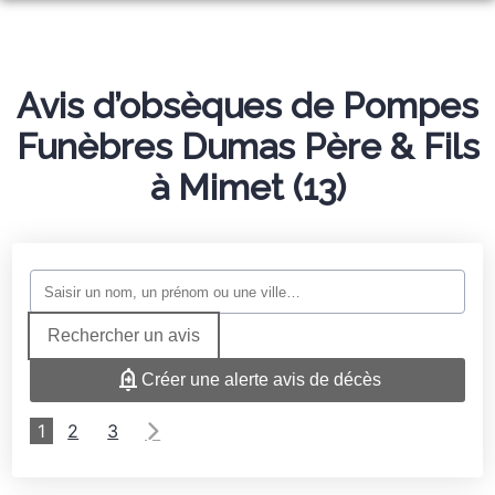
ORGANISER DES OBSÈQUES
PRÉVOIR SES OBSÈQUES
Avis d’obsèques de Pompes
SERVICES AUX FAMILLES
Funèbres Dumas Père & Fils
MONUMENTS FUNÉRAIRES
à Mimet (13)
NOTRE AGENCE
ESPACES HOMMAGES
Rechercher un avis
Créer une alerte avis de décès
1
2
3