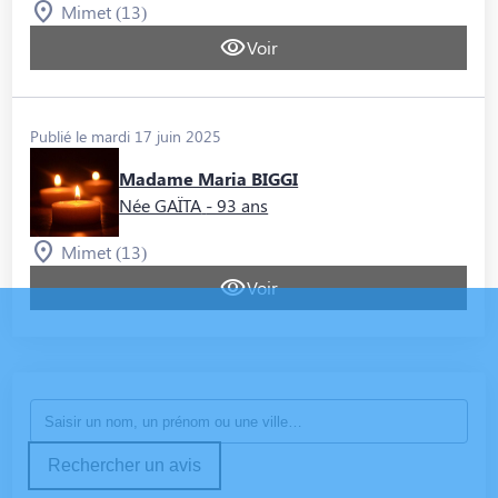
Mimet (13)
Voir
Publié le mardi 17 juin 2025
Madame Maria BIGGI
Née GAÏTA
- 93 ans
Mimet (13)
Voir
Rechercher un avis