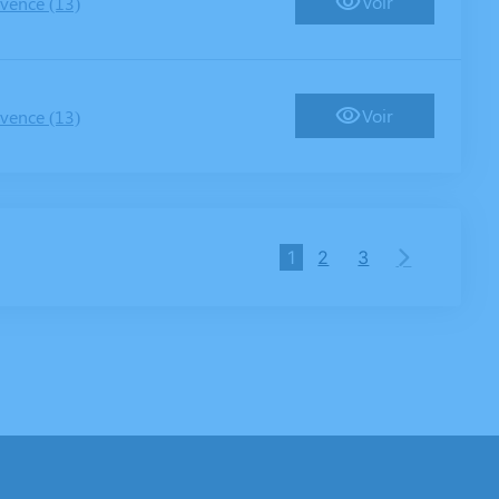
Voir
vence (13)
Voir
vence (13)
1
2
3