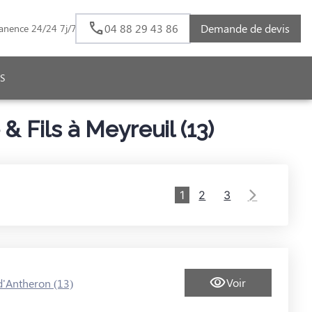
04 88 29 43 86
Demande de devis
anence 24/24 7j/7
S
Fils à Meyreuil (13)
1
2
3
Voir
d'Antheron (13)