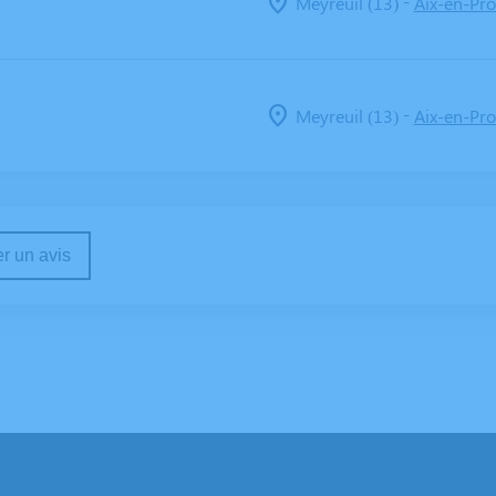
-
Meyreuil (13)
Aix-en-Pro
-
Meyreuil (13)
Aix-en-Pro
r un avis