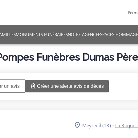
Perm
AMILLES
MONUMENTS FUNÉRAIRES
NOTRE AGENCE
ESPACES HOMMAGE
Pompes Funèbres Dumas Père & 
r un avis
Créer une alerte avis de décès
-
Meyreuil (13)
La Roque 