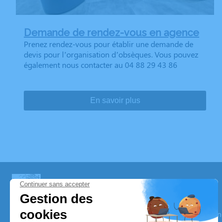
Demande de rendez-vous en agence
Prenez rendez-vous pour établir une demande de
devis pour l’organisation d’obsèques. Vous pouvez
également nous contacter au 04 88 29 43 86
En savoir plus
Pompes Funèbres Dumas Père & Fils
Nos équipes vous aident à honorer la mémoire de la personn