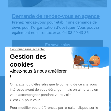
Demande de rendez-vous en agence
Prenez rendez-vous pour établir une demande de
devis pour l’organisation d’obsèques. Vous pouvez
également nous contacter au 04 88 29 43 86
En savoir plus
Pompes Funèbres Dumas Père & Fils
Nos équipes vous aident à honorer la mémoire de la personn
son souvenir dans le respect de ses volontés, de ses valeurs 