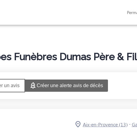
Perm
AMILLES
MONUMENTS FUNÉRAIRES
NOTRE AGENCE
ESPACES HOMMAGE
s Funèbres Dumas Père & Fils
r un avis
Créer une alerte avis de décès
-
Aix-en-Provence (13)
Ga