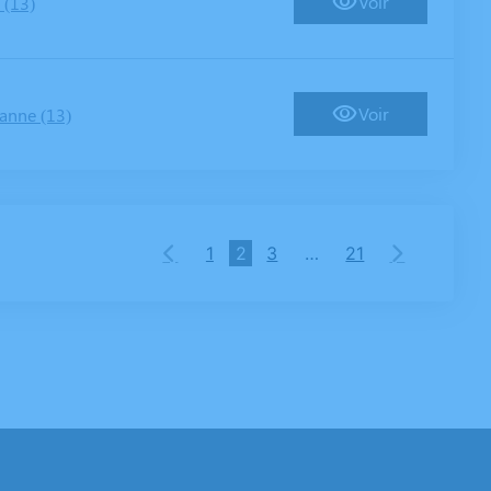
Voir
 (13)
Voir
anne (13)
1
2
3
…
21