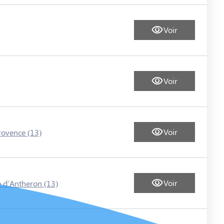
Voir
Voir
Voir
rovence (13)
Voir
 d'Antheron (13)