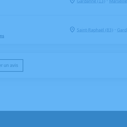
-
Gardanne (13)
Marseille
-
Saint-Raphaël (83)
Gard
ans
r un avis