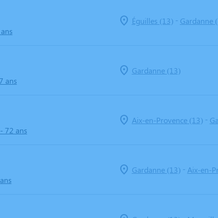
-
Éguilles (13)
Gardanne (
 ans
Gardanne (13)
7 ans
-
Aix-en-Provence (13)
Ga
- 72 ans
-
Gardanne (13)
Aix-en-P
 ans