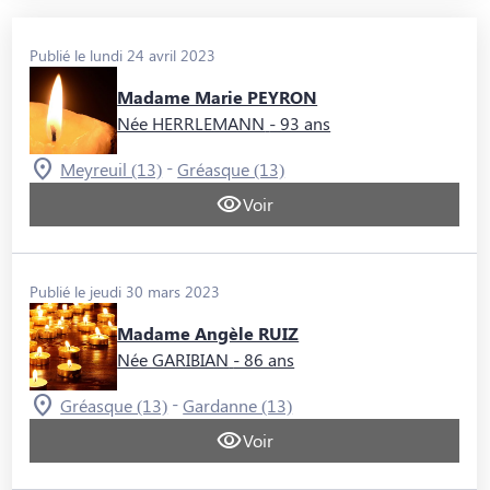
Publié le lundi 24 avril 2023
Madame Marie PEYRON
Née HERRLEMANN
- 93 ans
-
Meyreuil (13)
Gréasque (13)
Voir
Publié le jeudi 30 mars 2023
Madame Angèle RUIZ
Née GARIBIAN
- 86 ans
-
Gréasque (13)
Gardanne (13)
Voir