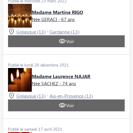
Publié le mercredi 23 mars 2022
Madame Martine RIGO
Née GERACI
- 67 ans
-
Gréasque (13)
Gardanne (13)
Voir
Publié le lundi 20 décembre 2021
Madame Laurence NAJAR
Née SACHEZ
- 74 ans
-
Gréasque (13)
Aix-en-Provence (13)
Voir
Publié le samedi 17 avril 2021