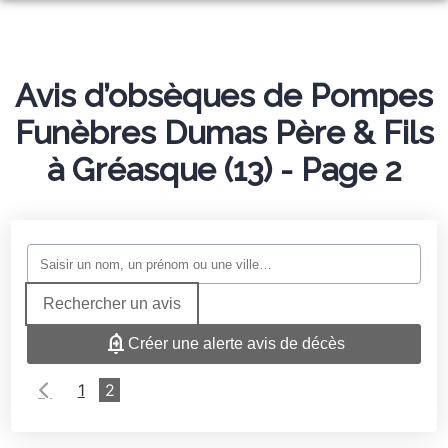
ORGANISER DES OBSÈQUES
PRÉVOIR SES OBSÈQUES
Avis d’obsèques de Pompes
SERVICES AUX FAMILLES
Funèbres Dumas Père & Fils
MONUMENTS FUNÉRAIRES
à Gréasque (13) - Page 2
NOTRE AGENCE
ESPACES HOMMAGES
Rechercher un avis
Créer une alerte avis de décès
1
2