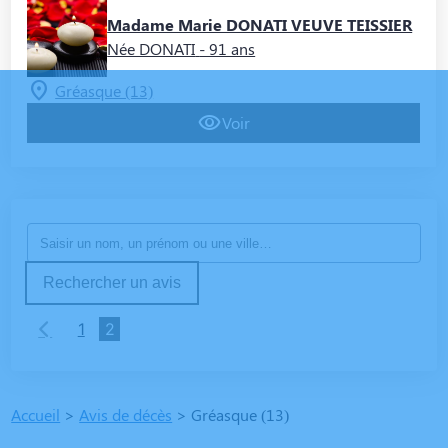
Madame Marie DONATI VEUVE TEISSIER
Née DONATI
- 91 ans
Gréasque (13)
Voir
Rechercher un avis
1
2
Accueil
>
Avis de décès
>
Gréasque (13)