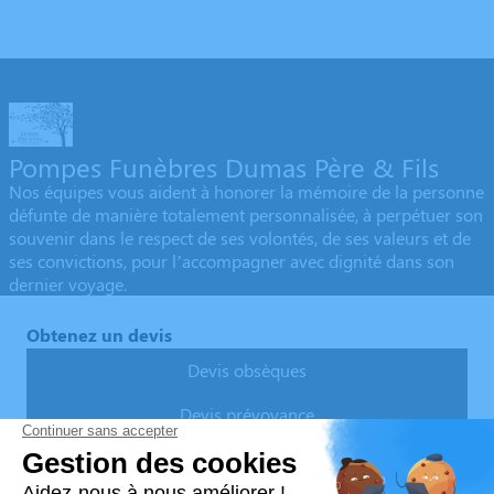
Pompes Funèbres Dumas Père & Fils
Nos équipes vous aident à honorer la mémoire de la personne
défunte de manière totalement personnalisée, à perpétuer son
souvenir dans le respect de ses volontés, de ses valeurs et de
ses convictions, pour l’accompagner avec dignité dans son
dernier voyage.
Obtenez un devis
Devis obsèques
Devis prévoyance
Devis marbrerie