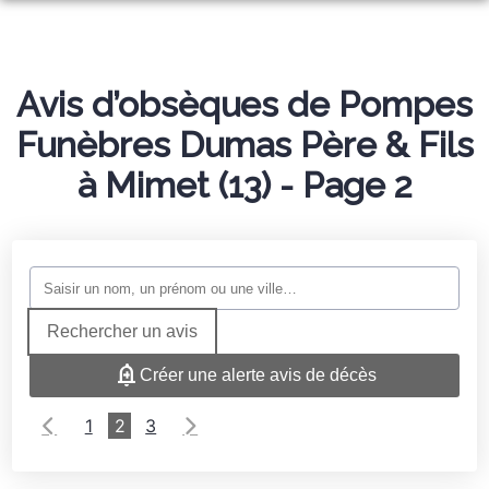
ORGANISER DES OBSÈQUES
PRÉVOIR SES OBSÈQUES
Avis d’obsèques de Pompes
SERVICES AUX FAMILLES
Funèbres Dumas Père & Fils
MONUMENTS FUNÉRAIRES
à Mimet (13) - Page 2
NOTRE AGENCE
ESPACES HOMMAGES
Rechercher un avis
Créer une alerte avis de décès
1
2
3