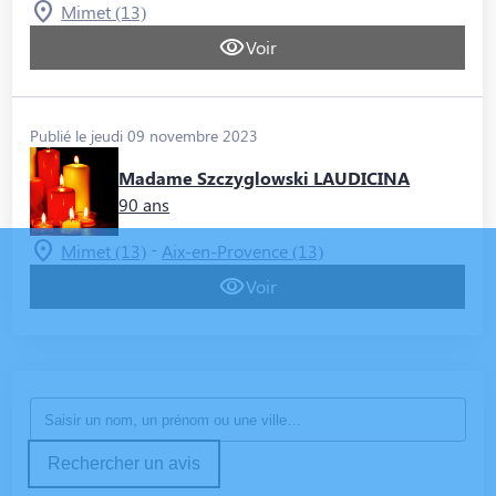
Mimet (13)
Voir
Publié le jeudi 09 novembre 2023
Madame Szczyglowski LAUDICINA
90 ans
-
Mimet (13)
Aix-en-Provence (13)
Voir
Rechercher un avis