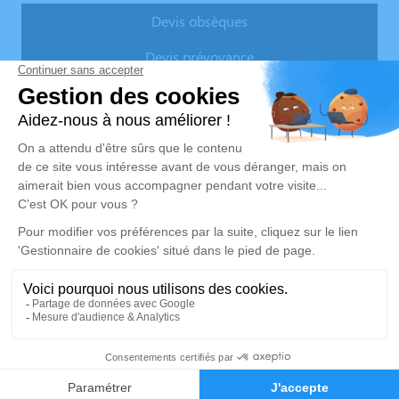
Devis obsèques
Devis prévoyance
Devis marbrerie
Nos Services
Liens utiles
Organiser des obsèques
Avis de décès
Monuments funéraires
Demande de rendez-vous en
agence
Services aux familles
Nos réseaux sociaux
Mentions légales
Politique de traitement des données personnelles
Politique d’utilisation des cookies
Gestionnaire de cookies
Zone d'intervention
Réalisation et référencement par