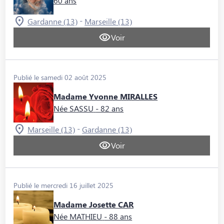
60 ans
-
Gardanne (13)
Marseille (13)
Voir
Publié le samedi 02 août 2025
Madame Yvonne MIRALLES
Née SASSU
- 82 ans
-
Marseille (13)
Gardanne (13)
Voir
Publié le mercredi 16 juillet 2025
Madame Josette CAR
Née MATHIEU
- 88 ans