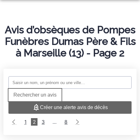
ORGANISER DES OBSÈQUES
PRÉVOIR SES OBSÈQUES
Avis d’obsèques de Pompes
SERVICES AUX FAMILLES
Funèbres Dumas Père & Fils
MONUMENTS FUNÉRAIRES
à Marseille (13) - Page 2
NOTRE AGENCE
ESPACES HOMMAGES
Rechercher un avis
Créer une alerte avis de décès
1
2
3
…
8