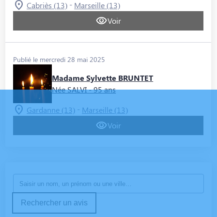
-
Cabriès (13)
Marseille (13)
Voir
Publié le mercredi 28 mai 2025
Madame Sylvette BRUNTET
Née SALVI
- 95 ans
-
Gardanne (13)
Marseille (13)
Voir
Rechercher un avis